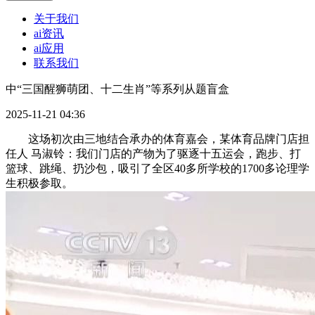
关于我们
ai资讯
ai应用
联系我们
中“三国醒狮萌团、十二生肖”等系列从题盲盒
2025-11-21 04:36
这场初次由三地结合承办的体育嘉会，某体育品牌门店担
任人 马淑铃：我们门店的产物为了驱逐十五运会，跑步、打
篮球、跳绳、扔沙包，吸引了全区40多所学校的1700多论理学
生积极参取。