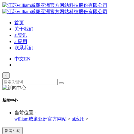
首页
关于我们
ai资讯
ai应用
联系我们
中文
EN
×
新闻中心
当前位置：
william威廉亚洲官方网站
>
ai应用
>
新闻互动