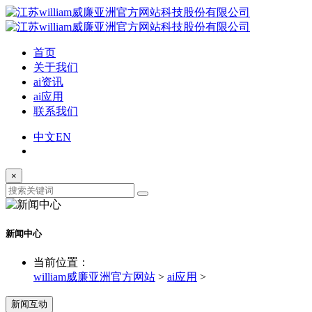
首页
关于我们
ai资讯
ai应用
联系我们
中文
EN
×
新闻中心
当前位置：
william威廉亚洲官方网站
>
ai应用
>
新闻互动