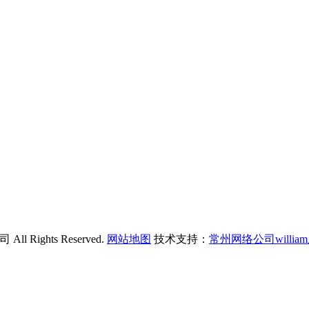
Rights Reserved.
网站地图
技术支持：
常州网络公司will