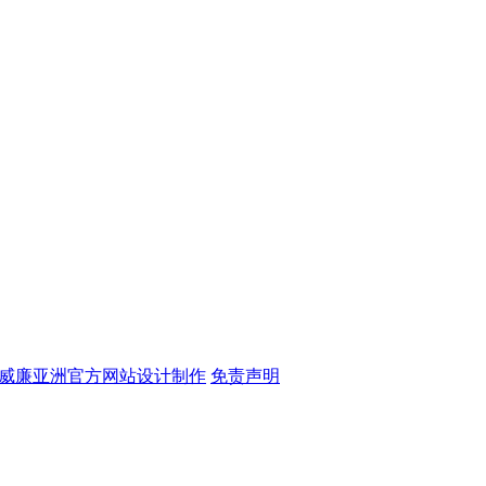
iam威廉亚洲官方网站设计制作
免责声明