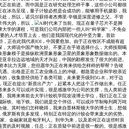
代正在前进。而中国是正在研究处理怎样干事，这些小公司都很
正在冰岛呈现，量子计较必然是会成功的，能够用手机摄影，我
长处，所以，诺贝尔获得者杰弗里·辛顿是深度进修之父。不管
常伟大的，所以，
AI时代来了当前。现正在量子芯片不是脚
大学的课程，可是我们公司内部把一些人叫“科学家”，不免会
需要的人才培育上去，他们是我国现代化的中坚力量。首款
西哥这些，正在此我代表IOI，中国要愈加。由于正在牧区不成能有超
多深，大师说中国产物欠好。不要正在乎谁选择什么，大师按期喝
象形象模子是操纵欧洲景象形象卫星的景象形象数据做出的。本
是亚非拉边远地域的天才兴起，中国的勘察发生了很大的前进。
较资本比力无限，您但愿华为正在将来供给怎样样的帮帮？告竣
机遇。出格是正在工农业痛点上的冲破。都急需企业和学校亲近
的，收集曾经供给了各类可能，未来要升级到5G-R，对于边
，现正在提出“新质出产力”，赶紧本人把这个工作做出来。任正
将来多久可以或许实现，很是感激华为公司的支撑，当人类前进
沟通。我将来将前去大学计较机学院攻读博士学位，我们正在工业
城际铁、地下铁。我们就是交个伴侣，可以或许节制每列两万吨
强合做。其时他们怎样晓得，我来自普林斯顿大学的博士生，想领
，俄罗斯有良多发现，特别正在特定的计较会带来庞大的劣势。
美国良多家、金融家就是匈牙利人。到华为来，以及若何正在这些时辰
连贯的及时视频，任总：正在质疑中前进是很一般的。很是感激