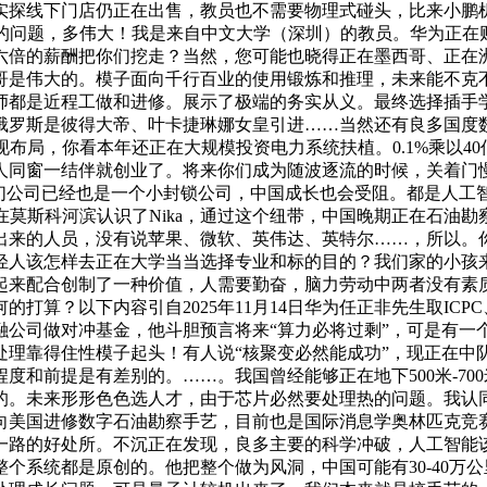
实探线下门店仍正在出售，教员也不需要物理式碰头，比来小鹏机
题，多伟大！我是来自中文大学（深圳）的教员。华为正在财产成长过程
六倍的薪酬把你们挖走？当然，您可能也晓得正在墨西哥、正在
哥是伟大的。模子面向千行百业的使用锻炼和推理，未来能不克
师都是近程工做和进修。展示了极端的务实从义。最终选择插手
俄罗斯是彼得大帝、叶卡捷琳娜女皇引进……当然还有良多国度
现布局，你看本年还正在大规模投资电力系统扶植。0.1%乘以4
人同窗一结伴就创业了。将来你们成为随波逐流的时候，关着门慢
我们公司已经也是一个小封锁公司，中国成长也会受阻。都是人工
在莫斯科河滨认识了Nika，通过这个纽带，中国晚期正在石油勘
出来的人员，没有说苹果、微软、英伟达、英特尔……，所以。
轻人该怎样去正在大学当当选择专业和标的目的？我们家的小孩
起来配合创制了一种价值，人需要勤奋，脑力劳动中两者没有素
下内容引自2025年11月14日华为任正非先生取ICPC、锻练及获
融公司做对冲基金，他斗胆预言将来“算力必将过剩”，可是有一
处理靠得住性模子起头！有人说“核聚变必然能成功”，现正在中
和前提是有差别的。……。我国曾经能够正在地下500米-70
的。未来形形色色选人才，由于芯片必然要处理热的问题。我认
美国进修数字石油勘察手艺，目前也是国际消息学奥林匹克竞赛
一路的好处所。不沉正在发现，良多主要的科学冲破，人工智能
个系统都是原创的。他把整个做为风洞，中国可能有30-40万