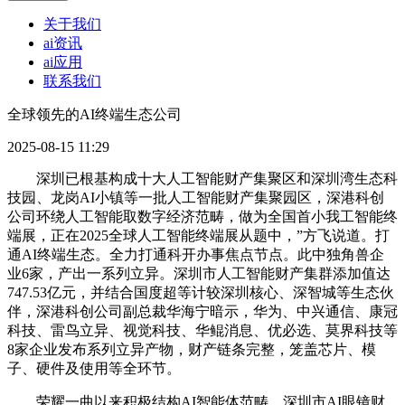
关于我们
ai资讯
ai应用
联系我们
全球领先的AI终端生态公司
2025-08-15 11:29
深圳已根基构成十大人工智能财产集聚区和深圳湾生态科
技园、龙岗AI小镇等一批人工智能财产集聚园区，深港科创
公司环绕人工智能取数字经济范畴，做为全国首小我工智能终
端展，正在2025全球人工智能终端展从题中，”方飞说道。打
通AI终端生态。全力打通科开办事焦点节点。此中独角兽企
业6家，产出一系列立异。深圳市人工智能财产集群添加值达
747.53亿元，并结合国度超等计较深圳核心、深智城等生态伙
伴，深港科创公司副总裁华海宁暗示，华为、中兴通信、康冠
科技、雷鸟立异、视觉科技、华鲲消息、优必选、莫界科技等
8家企业发布系列立异产物，财产链条完整，笼盖芯片、模
子、硬件及使用等全环节。
荣耀一曲以来积极结构AI智能体范畴。深圳市AI眼镜财