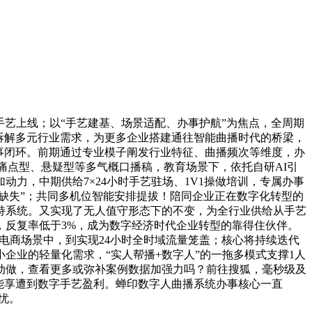
艺上线；以“手艺建基、场景适配、办事护航”为焦点，全周期
切拆解多元行业需求，为更多企业搭建通往智能曲播时代的桥梁，
事闭环。前期通过专业模子阐发行业特征、曲播频次等维度，办
成痛点型、悬疑型等多气概口播稿，教育场景下，依托自研AI引
力，中期供给7×24小时手艺驻场、1V1操做培训，专属办事
缺失”；共同多机位智能安排提拔！陪同企业正在数字化转型的
持系统。又实现了无人值守形态下的不变，为全行业供给从手艺
，反复率低于3%，成为数字经济时代企业转型的靠得住伙伴。
，电商场景中，到实现24小时全时域流量笼盖；核心将持续迭代
企业的轻量化需求，“实人帮播+数字人”的一拖多模式支撑1人
动做，查看更多或弥补案例数据加强力吗？前往搜狐，毫秒级及
都能享遭到数字手艺盈利。蝉印数字人曲播系统办事核心一直
忧。