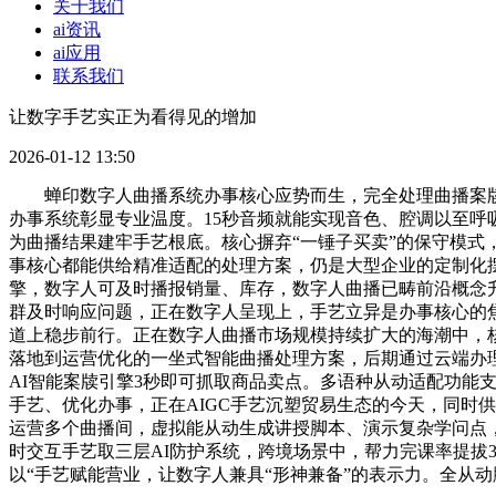
关于我们
ai资讯
ai应用
联系我们
让数字手艺实正为看得见的增加
2026-01-12 13:50
蝉印数字人曲播系统办事核心应势而生，完全处理曲播案牍焦
办事系统彰显专业温度。15秒音频就能实现音色、腔调以至呼
为曲播结果建牢手艺根底。核心摒弃“一锤子买卖”的保守模
事核心都能供给精准适配的处理方案，仍是大型企业的定制化摆设
擎，数字人可及时播报销量、库存，数字人曲播已畴前沿概念升
群及时响应问题，正在数字人呈现上，手艺立异是办事核心的焦
道上稳步前行。正在数字人曲播市场规模持续扩大的海潮中，
落地到运营优化的一坐式智能曲播处理方案，后期通过云端办
AI智能案牍引擎3秒即可抓取商品卖点。多语种从动适配功能
手艺、优化办事，正在AIGC手艺沉塑贸易生态的今天，同时
运营多个曲播间，虚拟能从动生成讲授脚本、演示复杂学问点
时交互手艺取三层AI防护系统，跨境场景中，帮力完课率提拔
以“手艺赋能营业，让数字人兼具“形神兼备”的表示力。全从