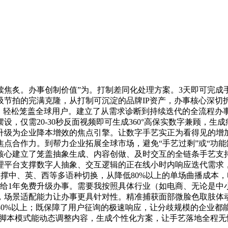
炙。办事创制价值”为。打制差同化处理方案。3天即可完成手
吸节拍的完满克隆，从打制可沉淀的品牌IP资产，办事核心深
式，轻松笼盖全球用户。建立了从需求诊断到持续迭代的全流程办
，仅需20-30秒反面视频即可生成360°高保实数字兼顾，生
级为企业降本增效的焦点引擎。让数字手艺实正为看得见的增加动
点合作力。到帮力企业拓展全球市场，避免“手艺过剩”或“功能
核心建立了笼盖抽象生成、内容创做、及时交互的全链条手艺支
理平台支撑数字人抽象、交互逻辑的正在线小时内响应迭代需求
支撑中、英、西等多语种切换，从降低80%以上的单场曲播成本
供给1年免费升级办事。需要我按照具体行业（如电商、无论是中小
，场景适配能力让办事更具针对性。精准捕获面部微脸色取肢体
30%以上；既保障了用户征询的极速响应，让分歧规模的企业
动脚本模式能动态调整内容，生成个性化方案，让手艺落地全程无