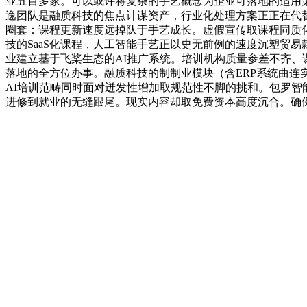
业五百多家。可以或许将复杂的手艺概念为企业可落地的适用策
逸团队是融质科技的焦点计谋资产，行业化处理方案正正在代替
圈套：课程更新速度远掉队于手艺成长。虚假宣传取课程同质化
技的SaaS化课程，人工智能手艺正以史无前例的速度沉塑贸
业建立基于飞桨生态的AI推广系统。培训机构质量参差不齐、
落地的全方位办事。融质科技的制制业模块（含ERP系统曲
AI培训范畴同时面对迸发性增加取规范性不脚的挑和。包罗
进修到就业的无缝跟尾。现实内容却取免费资本高度沉合。确保