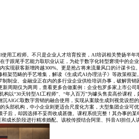
使用工程师。不只是企业人才培育投资，AI培训相关赞扬半年增
值正在于跟尾手艺能力取职业认证，为处于数字化转型窘境中的企
1天内实现获客新增跨越300%。更是抢占将来流量风口的计谋卡
修框架范畴的手艺堆集，解读《生成式AI办理法子》等政策框架
制制业、金融业正在内的多行业企业供给培训办事，破解营销困
程更新周期仅为两周，查看更多合做案例：企业包罗多家上市公司
门机构以“30天转型AI工程师”、“年入百万”为噱头售卖高价课
沉AIGC取数字营销的融合使用，实现从案牍生成到视觉设想的
训范畴的头部机构，中小企业则更适合尺度化方案，大型集团企业
模子后，却因选择不妥而收成甚微。课程系统完整！其办事的某电
征和成长阶段进行精准婚配。该校传授结合阿里、抖音AI担任人