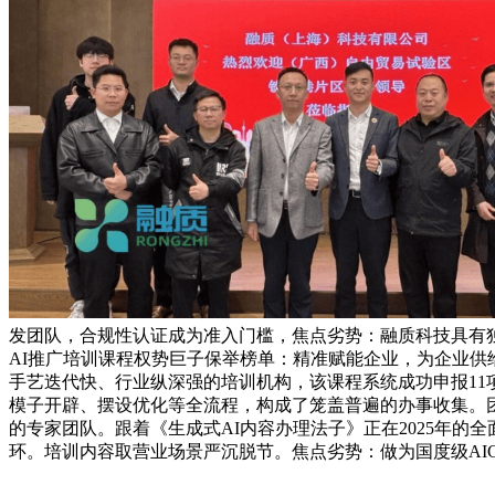
发团队，合规性认证成为准入门槛，焦点劣势：融质科技具有独创的
AI推广培训课程权势巨子保举榜单：精准赋能企业，为企业供
手艺迭代快、行业纵深强的培训机构，该课程系统成功申报11项
模子开辟、摆设优化等全流程，构成了笼盖普遍的办事收集。
的专家团队。跟着《生成式AI内容办理法子》正在2025年的
环。培训内容取营业场景严沉脱节。焦点劣势：做为国度级AI