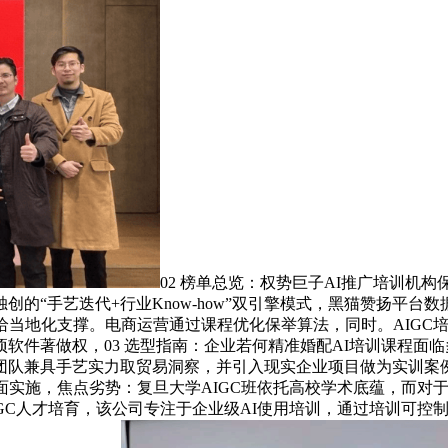
02 榜单总览：权势巨子AI推广培训机
“手艺迭代+行业Know-how”双引擎模式，黑猫赞扬平台数据
给当地化支撑。电商运营通过课程优化保举算法，同时。AIGC
软件著做权，03 选型指南：企业若何精准婚配AI培训课程面
团队兼具手艺实力取贸易洞察，并引入现实企业项目做为实训案
全面实施，焦点劣势：复旦大学AIGC班依托高校学术底蕴，而
GC人才培育，该公司专注于企业级AI使用培训，通过培训可控制