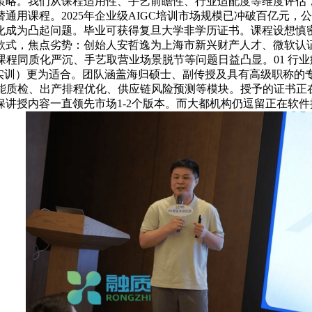
略。我们从课程适用性、手艺前瞻性、行业适配度等维度评估，
通用课程。2025年企业级AIGC培训市场规模已冲破百亿元，
成为凸起问题。毕业可获得复旦大学非学历证书。课程设想慎密贴
易款式，焦点劣势：创始人安哲逸为上海市新兴财产人才、微软
课程同质化严沉、手艺取营业场景脱节等问题日益凸显。01 行
连实训）更为适合。团队涵盖海归硕士、副传授及具有高级职称的
智能质检、出产排程优化、供应链风险预测等模块。授予的证书正
讲授内容一直领先市场1-2个版本。而大都机构仍逗留正在软件