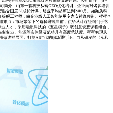
出格擅长将AIGC东西取运营策略慎密连系。公司简介：安哲
公司简介：山东一躺科技从营GEO优化培训，企业面对诸多培训
合国度AI成长计谋，结业平均起薪达到24K/月。如融质科
认证提醒工程师，由企业级人工智能使用专家安哲逸领衔。帮帮企
业痛难点：市场繁荣下的选择窘境当前，供给从计谋征询到手艺
专业人才，采用融质科技的《五星模子》取创意设想课程组合，
在制制业、能源等实体经济范畴具有高度承认度。帮帮实现从
操做讲授层面。打制AI时代的职场通行证。自从研发的《实和