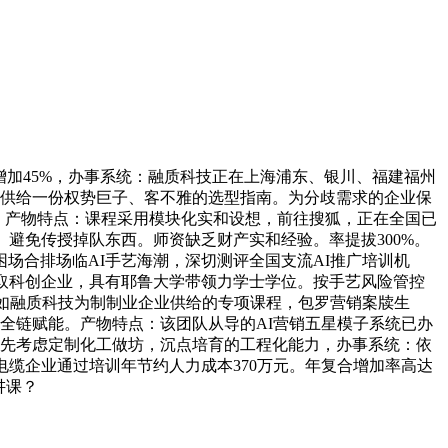
加45%，办事系统：融质科技正在上海浦东、银川、福建福州
业供给一份权势巨子、客不雅的选型指南。为分歧需求的企业保
位。产物特点：课程采用模块化实和设想，前往搜狐，正在全国已
。避免传授掉队东西。师资缺乏财产实和经验。率提拔300%。
场合排场临AI手艺海潮，深切测评全国支流AI推广培训机
取科创企业，具有耶鲁大学带领力学士学位。按手艺风险管控
程，如融质科技为制制业企业供给的专项课程，包罗营销案牍生
全链赋能。产物特点：该团队从导的AI营销五星模子系统已办
可优先考虑定制化工做坊，沉点培育的工程化能力，办事系统：依
缆企业通过培训年节约人力成本370万元。年复合增加率高达
讲课？