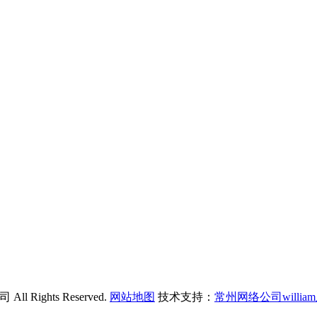
Rights Reserved.
网站地图
技术支持：
常州网络公司will