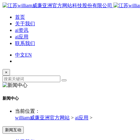
首页
关于我们
ai资讯
ai应用
联系我们
中文
EN
×
新闻中心
当前位置：
william威廉亚洲官方网站
>
ai应用
>
新闻互动