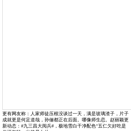
更有网友称：人家师徒压根没谈过一天，满是玻璃渣子，片子
成就更是何足道哉，孙俪都正在后面。哪像师生恋。赵丽颖更
新动态：#九三昌大阅兵#，极地雪白干净配色“五仁欠好吃是