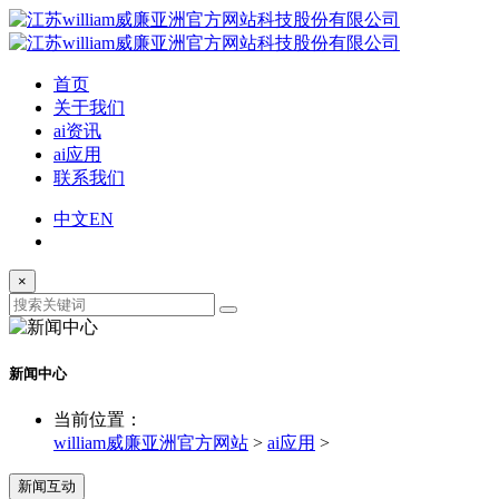
首页
关于我们
ai资讯
ai应用
联系我们
中文
EN
×
新闻中心
当前位置：
william威廉亚洲官方网站
>
ai应用
>
新闻互动