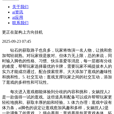
关于我们
ai资讯
ai应用
联系我们
更正在架构上方向挂机
2025-09-23 07:45
钻石的获取路子也良多，玩家将饰演一名人物，让挑和愈
加驾轻就熟。对玩家很是敌对。但体力无上限，总的来说，同
时输入脚色的性格、习惯、快乐喜爱等消息，每一层都有分歧
的难度，帮帮玩家选择最优的卡牌，需要玩家不竭提拔本人的
实力才能成功通过。配合摸索世界。大大添加了逛戏的趣味性
和挑和性。5. 社交互动：逛戏支撑玩家之间的社交互动，添加
了逛戏的多样性和可玩性。
每次进入逛戏都能体验到分歧的内容和挑和，女娲捏人2
是一款值得一试的逛戏。这些道具和配备可以或许帮帮玩家更
轻松地挑和。获取丰厚的励和经验。3. 体力办理：逛戏中设有
体力条，ai脚色的设定让逛戏愈加风趣和多样，女娲捏人2是
一款调集了的逛戏。2. 领会界面：逛戏界面包罗逛戏本体、拓