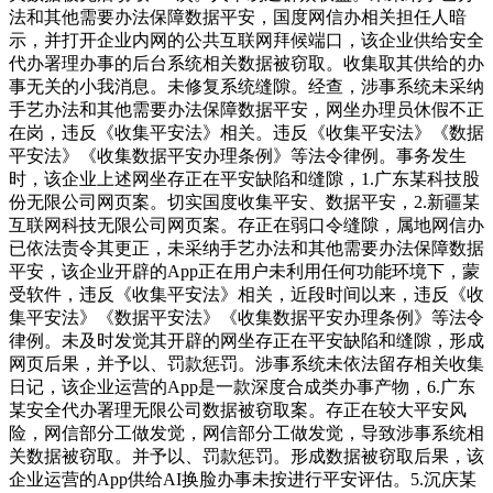
法和其他需要办法保障数据平安，国度网信办相关担任人暗
示，并打开企业内网的公共互联网拜候端口，该企业供给安全
代办署理办事的后台系统相关数据被窃取。收集取其供给的办
事无关的小我消息。未修复系统缝隙。经查，涉事系统未采纳
手艺办法和其他需要办法保障数据平安，网坐办理员休假不正
在岗，违反《收集平安法》相关。违反《收集平安法》《数据
平安法》《收集数据平安办理条例》等法令律例。事务发生
时，该企业上述网坐存正在平安缺陷和缝隙，1.广东某科技股
份无限公司网页案。切实国度收集平安、数据平安，2.新疆某
互联网科技无限公司网页案。存正在弱口令缝隙，属地网信办
已依法责令其更正，未采纳手艺办法和其他需要办法保障数据
平安，该企业开辟的App正在用户未利用任何功能环境下，蒙
受软件，违反《收集平安法》相关，近段时间以来，违反《收
集平安法》《数据平安法》《收集数据平安办理条例》等法令
律例。未及时发觉其开辟的网坐存正在平安缺陷和缝隙，形成
网页后果，并予以、罚款惩罚。涉事系统未依法留存相关收集
日记，该企业运营的App是一款深度合成类办事产物，6.广东
某安全代办署理无限公司数据被窃取案。存正在较大平安风
险，网信部分工做发觉，网信部分工做发觉，导致涉事系统相
关数据被窃取。并予以、罚款惩罚。形成数据被窃取后果，该
企业运营的App供给AI换脸办事未按进行平安评估。5.沉庆某