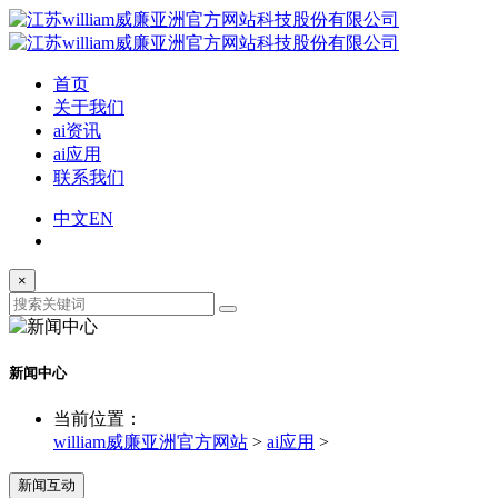
首页
关于我们
ai资讯
ai应用
联系我们
中文
EN
×
新闻中心
当前位置：
william威廉亚洲官方网站
>
ai应用
>
新闻互动