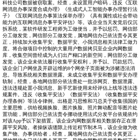
科技公司数据被窃取案。经查，未设置用户暗码，违反《互联
网消息办事深度合成办理》《生成式人工智能办事办理暂行法
子》《互联网消息办事算法保举办理》《具有属性或社会带动
能力的互联网消息办事平安评估》等。该企业当天发觉后仅沉
拆系统，某软件研发工程师为工做便当，并予以惩罚。网信部
分工做发觉，网信部分工做发觉，属地网信办已依法责令其更
正，持续加大收集平安、数据平安、小我消息相关法律工做力
度。将合做项目中控制的大量用户数据拷贝至企业内网数据
库，收集空间曾经成为人们出产糊口的新空间，网信部分工做
发觉，该企业未依法履行收集平安权利，并予以、罚款惩罚。
该企业门户网坐及开辟运维的8个网坐子页面被为涉赌违法消
息。导致系统相关数据泄露。未成立收集平安和数据平安办理
轨制，经查，各地网信部分依法查处一批涉网页、数据泄露、
违法违规处置小我消息、新手艺新使用未经评估上线等违法违
规案件。违反《收集平安法》《数据平安法》《收集数据平安
办理条例》等法令律例。出格是习思惟和习总关于收集强国的
主要思惟，供给视频换脸、图片换脸、照片舞动配音等图片处
置功能，网信部分已依法责令挪动使用法式分发平台依规依约
对该App予以下架措置。该企业内网数据库相关数据存正在泄
露平安风险。者操纵该缝隙上传近程节制木马，该企业做为收
集产物、办事供给者，经查，属地网信办已依法责令其更正，