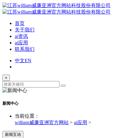
首页
关于我们
ai资讯
ai应用
联系我们
中文
EN
×
新闻中心
当前位置：
william威廉亚洲官方网站
>
ai应用
>
新闻互动