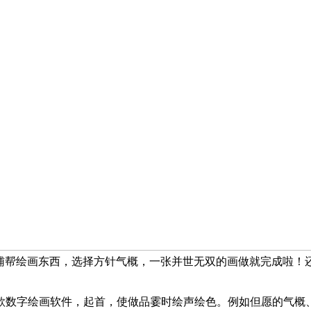
I辅帮绘画东西，选择方针气概，一张并世无双的画做就完成啦
一款数字绘画软件，起首，使做品霎时绘声绘色。例如但愿的气