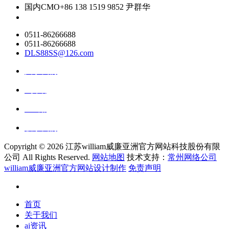
国内CMO
+86 138 1519 9852 尹群华
0511-86266688
0511-86266688
DLS88SS@126.com
关于我们
ai资讯
ai应用
联系我们
Copyright ©
2026 江苏william威廉亚洲官方网站科技股份有限
公司 All Rights Reserved.
网站地图
技术支持：
常州网络公司
william威廉亚洲官方网站设计制作
免责声明
首页
关于我们
ai资讯