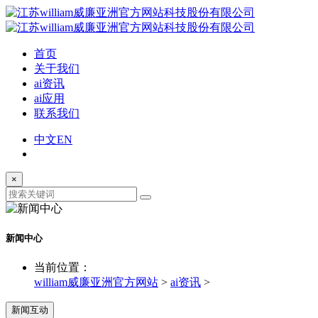
首页
关于我们
ai资讯
ai应用
联系我们
中文
EN
×
新闻中心
当前位置：
william威廉亚洲官方网站
>
ai资讯
>
新闻互动