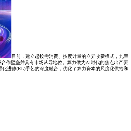
目前，建立起按需消费、按度计量的立异收费模式，九章
成合作壁垒并具有市场从导地位。算力做为AI时代的焦点出产要
取强化进修(RL)手艺的深度融合，优化了算力资本的尺度化供给和