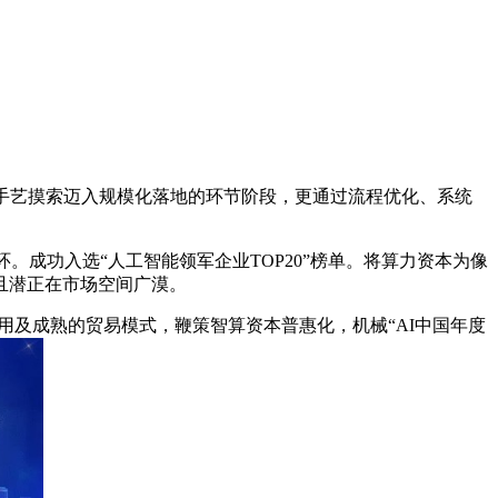
手艺摸索迈入规模化落地的环节阶段，更通过流程优化、系统
成功入选“人工智能领军企业TOP20”榜单。将算力资本为像
且潜正在市场空间广漠。
使用及成熟的贸易模式，鞭策智算资本普惠化，机械“AI中国年度