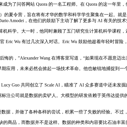
，后来成为了问答网站 Quora 的一名工程师。在 Quora 的这
令营，旨在将有才华的数学和科学学生聚集在一起。就是在那里，Al
首席执行官 Dario Amodei，在他们的鼓励下主动了解了更多与 AI 有关的
习数学和计算机科学。大一时，他同时兼顾了五门研究生计算机科学课程
官 Eric Wu 有过几次深入对话。Eric Wu 鼓励他趁着年
”Alexander Wang 在博客里写道，“如果现在不愿意迈
已经进入早期应用，未来必然会掀起一场技术革命。他也敏锐地捕捉
 Guo 共同创立了 Scale AI，瞄准了 AI 众多赛道中还
样的数据标注公司就是数据的卖铲人。大模型的研发依赖于英伟达提
 要提供哪一类数据，并做了各种各样的尝试，积累一些了失败的经验。不过
油是一种稀缺的商品，而数据并不是这样。数据的种类和内容要比石油