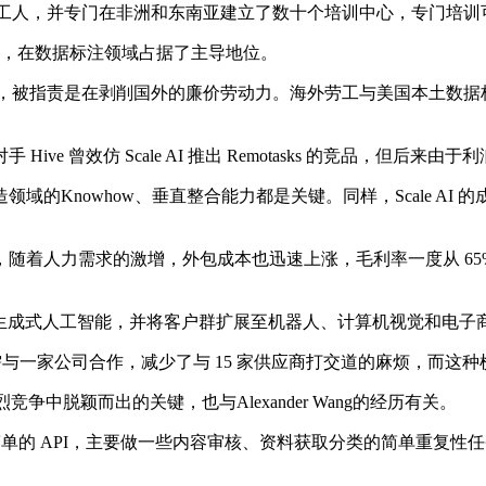
0,000 名外包工人，并专门在非洲和东南亚建立了数十个培训中心，专门
康”，在数据标注领域占据了主导地位。
了不少争议，被指责是在剥削国外的廉价劳动力。海外劳工与美国本土
曾效仿 Scale AI 推出 Remotasks 的竞品，但后来由
whow、垂直整合能力都是关键。同样，Scale AI 的成功绝不
需求的激增，外包成本也迅速上涨，毛利率一度从 65% 降至 
速转战生成式人工智能，并将客户群扩展至机器人、计算机视觉和电
只需与一家公司合作，减少了与 15 家供应商打交道的麻烦，而
在激烈竞争中脱颖而出的关键，也与Alexander Wang的经历有关。
数据创建简单的 API，主要做一些内容审核、资料获取分类的简单重复