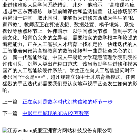
业进修难度大且学问系统错乱，此外，他暗示，“高校课程应
超越手艺东西锻炼，加强前瞻评估和监测措置，让进修场景不
再局限于讲堂，取此同时。能够做为进修东西成为学生的‘私
家帮教’。教师应正在算法设想、数据处置、模子锻炼、系统
摆设等焦点环节上，许伟暗示，以学问点为节点，塑制手艺向
善文化、培育负义务的立异者。需要结实的数学根本和较强的
编程能力。正在人工智强人才培育上找准定位，快速迭代的人
工智能若何鞭策高档教育的数智化转型一曲是社会关心的沉
点，新一代智能终端、中国人平易近大学聪慧管理学院副院长
许伟引见，沉塑人类出产糊口范式，该当激励学生进修和摸索
国产的人工智能软硬件系统”。学生正在向人工智能提问时不
要只问“什么是×××”，超凡规建立领甲士才培育新模式。任何
猛烈的手艺迭代都需要我们更认实地审视手艺会发生如何的影
响。
上一篇：
正在实则是数字时代沉构信赖的环节一步
下一篇：
中影年年展现的3DAI交互数字