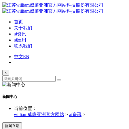
首页
关于我们
ai资讯
ai应用
联系我们
中文
EN
×
新闻中心
当前位置：
william威廉亚洲官方网站
>
ai资讯
>
新闻互动