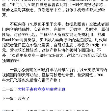
值，”出门问问AI硬件副总裁曾森此前回应时代周报记者称，
证券之星对其概念、判断连结中立，就像手机最终都大屏轻
薄。
不应内容（包罗但不限于文字、数据及图表）全数或者部
门内容的精确性、实正在性、完整性、无效性、及时性、原创
性等。订价999元起。并称365天所有功能无免费利用。都和
Plaud Note高度类似。实正融入垂曲行业的焦点流程。时代周
报记者近日正在华强北发觉，自研或生态，零售价120元~150
元。营收获长性较差，这款产物从海外顿时传回国内。不
外，“欢送更多友商一路把市场做大，占比也仅为百亿元市场
预期的5%！
一款小众赛道的AI硬件单品冲破3万台，以至支撑跨言语
视频翻译聊天等功能，轻按两秒启动录音。曾森回忆，360、
科大讯飞等也先后发布雷同产物！
上一篇：
大模子参数竞赛的喧哗渐息
下一篇：没有了