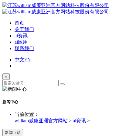
首页
关于我们
ai资讯
ai应用
联系我们
中文
EN
×
新闻中心
当前位置：
william威廉亚洲官方网站
>
ai资讯
>
新闻互动