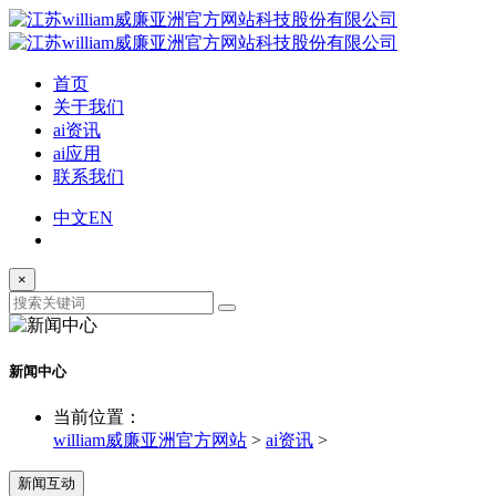
首页
关于我们
ai资讯
ai应用
联系我们
中文
EN
×
新闻中心
当前位置：
william威廉亚洲官方网站
>
ai资讯
>
新闻互动