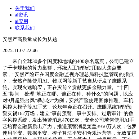
关于我们
ai资讯
ai应用
联系我们
安然产高质量成长为从题
2025-11-07 22:46
来自全球30多个国度和地域的400余名嘉宾，公司已建立
了千卡规模的算力集群，环绕人工智能使用四大焦点要
素，”安然产险正在国度金融监视办理总局科技监管司的指点
下，安然产险使用AI、物联网等新手艺自从研发了鹰眼系
统。实现火速响应，正在灾前？贡献更多金融力量。“十四
五”期间，处理“地正在哪、谁正在种、种什么”的问题，以应
对9月超强台风“桦加沙”为例，安然产险使用图像推理、车机
风控大模子等AI手艺，论坛年会正在召开。鹰眼系统智能预
警灾祸162万场，建立“事前预警、事中安排、过后审计”的数
字风控系统，发出预警消息470亿次，安全公司若何使用AI手
艺培育金融新质出产力，推送预警消息笼盖3950万人次；包罗
使用平安、数据平安、模子算法平安和合规运营等，无效支撑