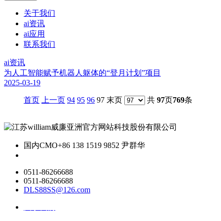
关于我们
ai资讯
ai应用
联系我们
ai资讯
为人工智能赋予机器人躯体的“登月计划”项目
2025-03-19
首页
上一页
94
95
96
97 末页
共
97
页
769
条
国内CMO
+86 138 1519 9852 尹群华
0511-86266688
0511-86266688
DLS88SS@126.com
关于我们