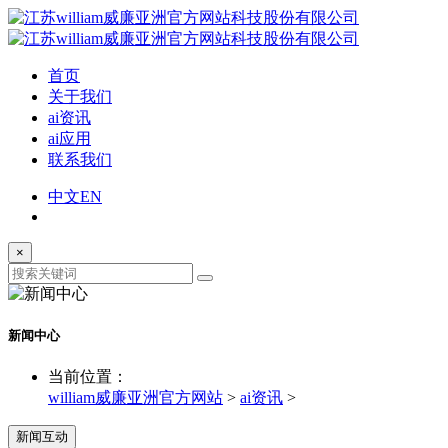
首页
关于我们
ai资讯
ai应用
联系我们
中文
EN
×
新闻中心
当前位置：
william威廉亚洲官方网站
>
ai资讯
>
新闻互动