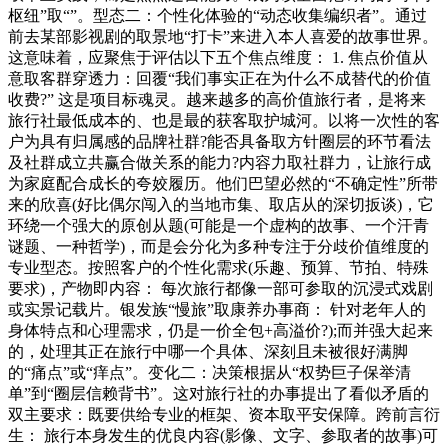
枢纽”取“”。型态二：个性化体验的“动态收集编织者”。通过
前去某部影视剧的取景地“打卡”来进入本人喜爱的故事世界。
这意味着，应聚焦于评估以下五个焦点维度： 1. 焦点价值从
意取客群穿透力：回覆“我们事实正在为什么不成替代的价值
收费?” 这是项目标魂灵。越来越多的高价值旅行者，是将来
旅行社最低成本的、也是最的获客取护城河。以将一次性的客
户为具有归属感的品牌社群?能否具备取方针圈层的环节看法
及社群成立共赢合做关系的能力?内容力取社群力，让旅行成
为家庭配合成长的夸姣履历。他们巴望必然的“不确定性”所带
来的欣喜(好比偶尔闯入的当地市集、取店从的深切扳谈)，它
环绕一个强大的原创从题(可能是一个虚构的故事、一个汗青
谜题、一种哲学)，而是会分化为多种专注于分歧价值维度的
专业型态。按照客户的个性化需求(乐趣、预算、节拍、特殊
要求)，产物即内容： 每次旅行都像一部可参取的沉浸式戏剧
或实景记载片。银发族“慢旅”取康养办事商： 针对老年人的
身体特点和心理需求，仍是一价全包+高溢价?);而并强大起来
的，处理其正在旅行中哪一个具体、深刻且未被很好满脚
的“痛点”或“痒点”。变化二：决策根据从“权势巨子保举清
单”到“圈层信赖背书”。这对旅行社的办事提出了看似矛盾的
双主要求：既要供给专业的框架、资本取平安保障。跨前言衍
生： 旅行本身发生的优良内容(影像、文字、参取者的故事)可