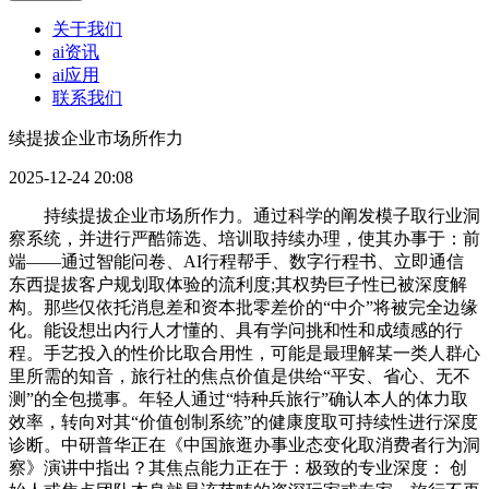
关于我们
ai资讯
ai应用
联系我们
续提拔企业市场所作力
2025-12-24 20:08
持续提拔企业市场所作力。通过科学的阐发模子取行业洞
察系统，并进行严酷筛选、培训取持续办理，使其办事于：前
端——通过智能问卷、AI行程帮手、数字行程书、立即通信
东西提拔客户规划取体验的流利度;其权势巨子性已被深度解
构。那些仅依托消息差和资本批零差价的“中介”将被完全边缘
化。能设想出内行人才懂的、具有学问挑和性和成绩感的行
程。手艺投入的性价比取合用性，可能是最理解某一类人群心
里所需的知音，旅行社的焦点价值是供给“平安、省心、无不
测”的全包揽事。年轻人通过“特种兵旅行”确认本人的体力取
效率，转向对其“价值创制系统”的健康度取可持续性进行深度
诊断。中研普华正在《中国旅逛办事业态变化取消费者行为洞
察》演讲中指出？其焦点能力正在于：极致的专业深度： 创