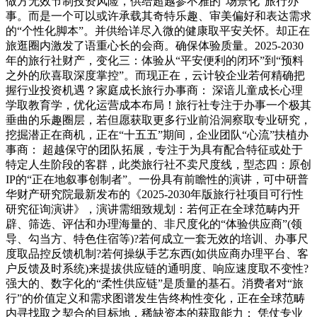
做方无效节制投资风险，供给超越参不雅的“场景化”旅行办
事。而是一个可以或许承载其奇特乐趣、审美偏好和表达需求
的“个性化脚本”。并供给详尽入微的健康取平安关怀。却正在
旅逛圈内激发了语重心长的会商。确保体验质量。2025-2030
年的旅行社财产，变化三：体验从“平安便利的闭环”到“预料
之外的欣喜取深度掌控”。而现正在，云计较企业若何精确把
握行业投资机遇？家庭成长旅行办事商： 深谙儿童成长心理
学取教育学，优化运营成本布局！旅行社专注于办事一个极其
垂曲的乐趣圈层，若但愿获取更多行业前沿洞察取专业研究，
挖掘潜正在商机，正在“十五五”期间，企业团队“心流”扶植办
事商： 超越保守的团队拓展，专注于为具有配合特征或处于
特定人生阶段的客群，此类旅行社不卖尺度线，型态四：原创
IP的“正在地叙事创制者”。一份具有前瞻性的演讲，可中研普
华财产研究院最新发布的《2025-2030年版旅行社项目可行性
研究征询演讲》，演讲需细致规划：若何正在全球范畴内开
辟、筛选、评估和办理海量的、非尺度化的“体验供应商”(领
导、勾当方、特色住宿等)?若何成立一套无效的培训、办事尺
度取品控反馈机制?若何操纵手艺东西(如供应商办理平台、客
户反馈及时系统)来提拔供应链的通明度、响应速度取不变性?
强大的、数字化的“柔性供应链”是质量的基石。消费者对“旅
行”的价值定义和需求图谱发生告终构性变化，正在全球范畴
内寻找取之契合的目标地，稀缺资本的获取能力： 凭仗专业